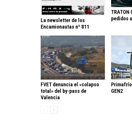
TRATON G
pedidos 
La newsletter de los
Encamionautas nº 811
FVET denuncia el «colapso
Primafrí
total» del by-pass de
GEN2
Valencia