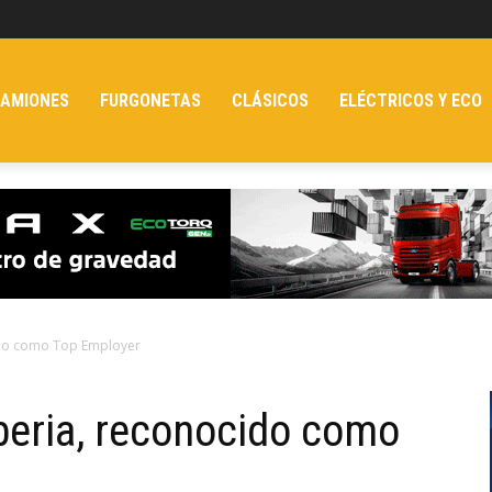
AMIONES
FURGONETAS
CLÁSICOS
ELÉCTRICOS Y ECO
ido como Top Employer
beria, reconocido como