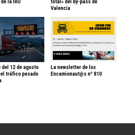
 de la IRU
total» del by-pass de
Valencia
e del 12 de agosto
La newsletter de los
 el tráfico pesado
Encamionaut@s nº 810
a