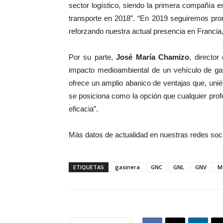
sector logístico, siendo la primera compañía
transporte en 2018”. “En 2019 seguiremos pro
reforzando nuestra actual presencia en Francia,
Por su parte,
José María Chamizo
, directo
impacto medioambiental de un vehículo de gas 
ofrece un amplio abanico de ventajas que, unién
se posiciona como la opción que cualquier profes
eficacia”.
Más datos de actualidad en nuestras redes soc
ETIQUETAS
gasinera
GNC
GNL
GNV
M