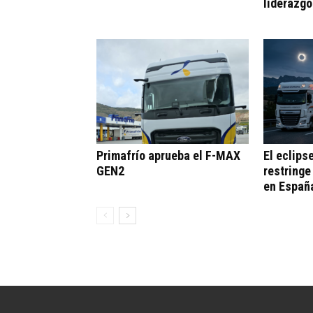
liderazgo
Primafrío aprueba el F-MAX
El eclips
GEN2
restringe
en Españ