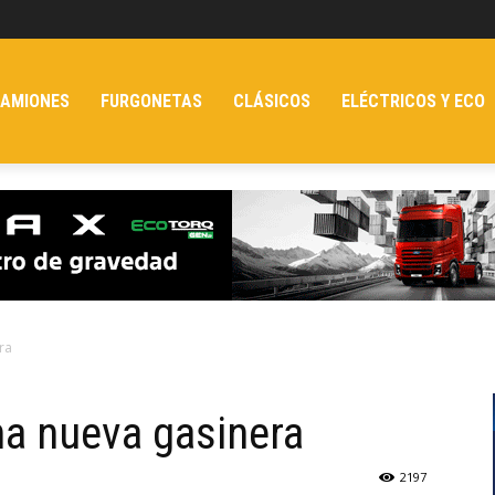
AMIONES
FURGONETAS
CLÁSICOS
ELÉCTRICOS Y ECO
ra
a nueva gasinera
2197