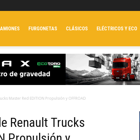
AMIONES
FURGONETAS
CLÁSICOS
ELÉCTRICOS Y ECO
rucks Master Red EDITION Propulsión y OFFROAD
e Renault Trucks
N Propulsión y