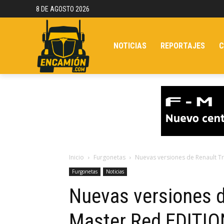
8 DE AGOSTO 2026
NOTICIAS
REPORTAJES
C
Inicio
Furgonetas
Nuevas versiones de Renault T
Furgonetas
Noticias
Nuevas versiones d
Master Red EDITIO