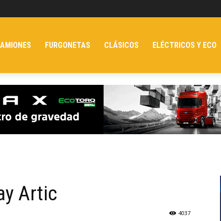
AMIONES
FURGONETAS
CLÁSICOS
ELÉCTRICOS Y ECO
y Artic
4037