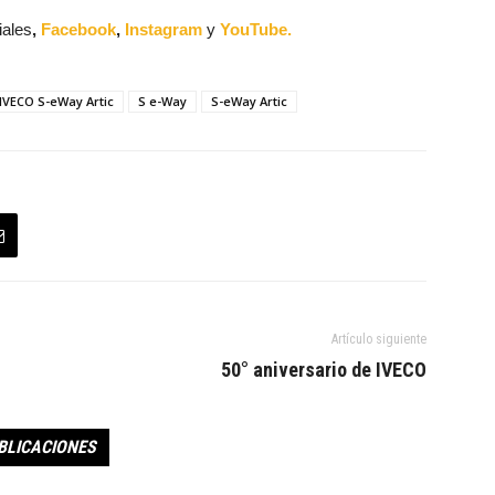
iales
,
Facebook
,
Instagram
y
YouTube.
IVECO S-eWay Artic
S e-Way
S-eWay Artic
Artículo siguiente
50° aniversario de IVECO
BLICACIONES