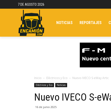
7 DE AGOSTO 2026
NOTICIAS
REPORTAJES
C
Inicio
Eléctricos y Eco
Nuevo IVECO S-eWay Artic
Eléctricos y Eco
Noticias
Nuevo IVECO S-eWa
16 de junio 2025