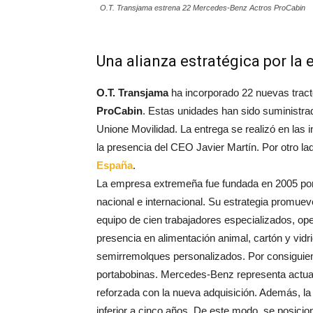
O.T. Transjama estrena 22 Mercedes-Benz Actros ProCabin
Una alianza estratégica por la e
O.T. Transjama
ha incorporado 22 nuevas trac
ProCabin
. Estas unidades han sido suministrad
Unione Movilidad. La entrega se realizó en las 
la presencia del CEO Javier Martín. Por otro la
España
.
La empresa extremeña fue fundada en 2005 por 
nacional e internacional. Su estrategia promueve
equipo de cien trabajadores especializados, op
presencia en alimentación animal, cartón y vidri
semirremolques personalizados. Por consiguien
portabobinas. Mercedes-Benz representa actual
reforzada con la nueva adquisición. Además, l
inferior a cinco años. De este modo, se posici