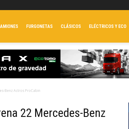
AMIONES
FURGONETAS
CLÁSICOS
ELÉCTRICOS Y ECO
es-Benz Actros ProCabin
trena 22 Mercedes-Benz