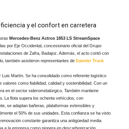
ficiencia y el confort en carretera
toras
Mercedes-Benz Actros 1853 LS StreamSpace
as por Eje Occidental, concesionario oficial del Grupo
instalaciones de Zafra, Badajoz. Además, el acto contó con
do, también asistieron representantes de
Daimler Truck
Luis Martín. Se ha consolidado como referente logístico
 valores como fiabilidad, calidad y sostenibilidad. Con un
era en el sector siderometalúrgico. También mantiene
o. La flota supera los ochenta vehículos, con
te, se adaptan bañeras, plataformas extensibles y
mente el 50% de sus unidades. Esta confianza se ha visto
a renovación constante garantiza una antigüedad media
ona a la empresa como pionera en descarbonización.