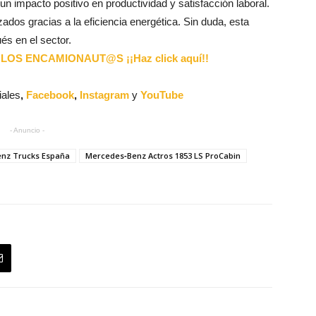
n impacto positivo en productividad y satisfacción laboral.
dos gracias a la eficiencia energética. Sin duda, esta
s en el sector.
LOS ENCAMIONAUT@S ¡¡Haz click aquí!!
iales
,
Facebook
,
Instagram
y
YouTube
- Anuncio -
nz Trucks España
Mercedes‑Benz Actros 1853 LS ProCabin