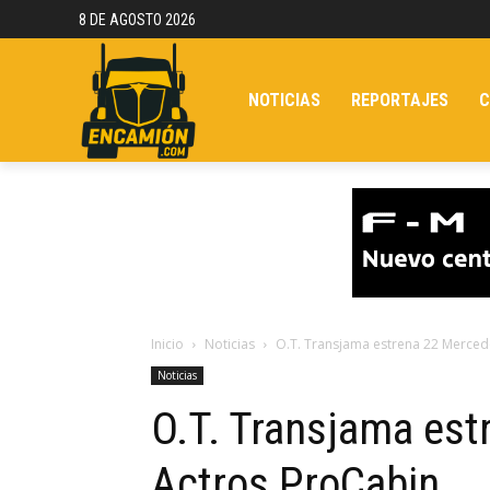
8 DE AGOSTO 2026
NOTICIAS
REPORTAJES
C
Inicio
Noticias
O.T. Transjama estrena 22 Merced
Noticias
O.T. Transjama es
Actros ProCabin