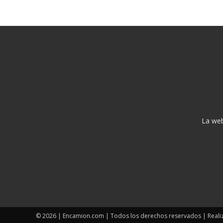
La web
© 2026 | Encamion.com | Todos los derechos reservados | Reali