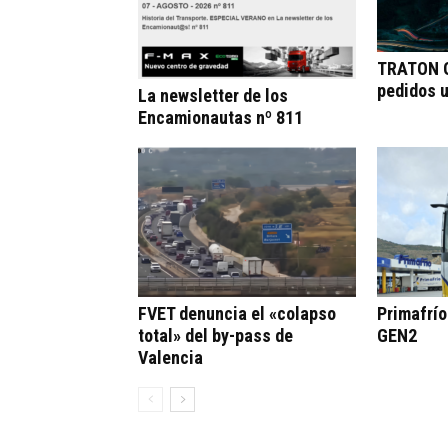
TRATON G
pedidos 
La newsletter de los
Encamionautas nº 811
FVET denuncia el «colapso
Primafrí
total» del by-pass de
GEN2
Valencia