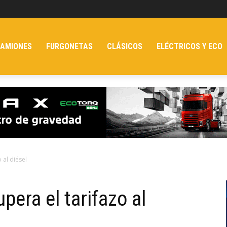
AMIONES
FURGONETAS
CLÁSICOS
ELÉCTRICOS Y ECO
 al diésel
era el tarifazo al