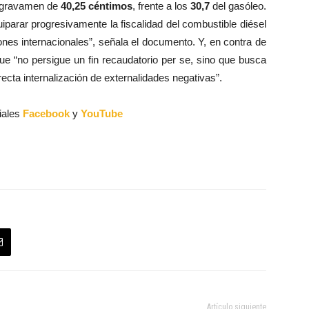
un gravamen de
40,25 céntimos
, frente a los
30,7
del gasóleo.
iparar progresivamente la fiscalidad del combustible diésel
ones internacionales”, señala el documento. Y, en contra de
que “no persigue un fin recaudatorio per se, sino que busca
ecta internalización de externalidades negativas”.
iales
Facebook
y
YouTube
Artículo siguiente