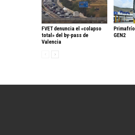
FVET denuncia el «colapso
Primafrí
total» del by-pass de
GEN2
Valencia