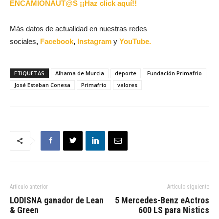
ENCAMIONAUT@S ¡¡Haz click aquí!!
Más datos de actualidad en nuestras redes
sociales
,
Facebook
,
Instagram
y
YouTube.
ETIQUETAS
Alhama de Murcia
deporte
Fundación Primafrio
José Esteban Conesa
Primafrio
valores
Artículo anterior
Artículo siguiente
LODISNA ganador de Lean
5 Mercedes-Benz eActros
& Green
600 LS para Nistics