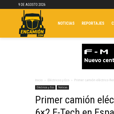
9 DE AGOSTO 2026
NOTICIAS
REPORTAJES
C
Inicio
Eléctricos y Eco
Primer camión eléctrico Re
Eléctricos y Eco
Noticias
Primer camión eléc
6×2 E-Tech en Esp