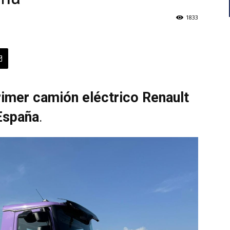
1833
rimer
camión eléctrico Renault
España
.