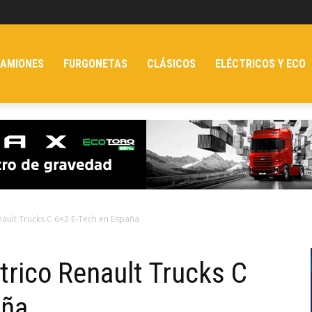
AMIONES
FURGONETAS
CLÁSICOS
ELÉCTRICOS Y ECO
nault Trucks C 6×2 E-Tech en España
trico Renault Trucks C
aña