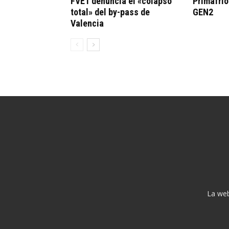
FVET denuncia el «colapso
Primafrí
total» del by-pass de
GEN2
Valencia
La web