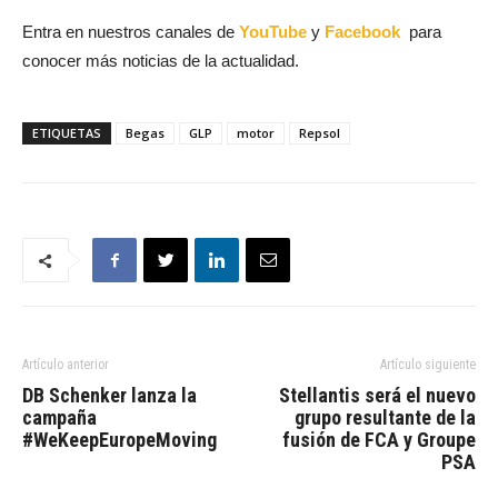
Entra en nuestros canales de
YouTube
y
Facebook
para
conocer más noticias de la actualidad.
ETIQUETAS
Begas
GLP
motor
Repsol
Artículo anterior
Artículo siguiente
DB Schenker lanza la
Stellantis será el nuevo
campaña
grupo resultante de la
#WeKeepEuropeMoving
fusión de FCA y Groupe
PSA