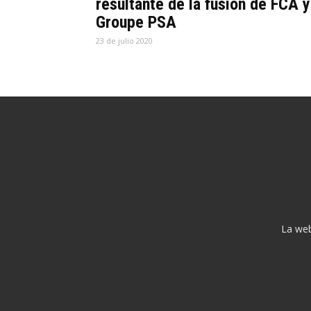
resultante de la fusión de FCA y
Groupe PSA
23 de julio 2020
La web