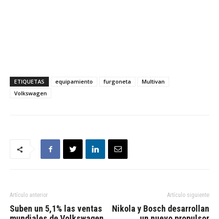
ETIQUETAS
equipamiento
furgoneta
Multivan
Volkswagen
Artículo anterior
Artículo siguiente
Suben un 5,1% las ventas
Nikola y Bosch desarrollan
mundiales de Volkswagen
un nuevo propulsor