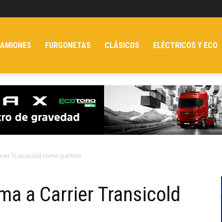
AMIONES
FURGONETAS
CLÁSICOS
ELÉCTRICOS Y ECO
rrier Transicold como partner
ma a Carrier Transicold