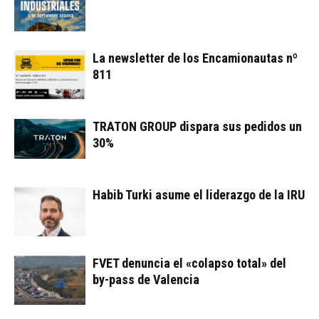
La newsletter de los Encamionautas nº
811
TRATON GROUP dispara sus pedidos un
30%
Habib Turki asume el liderazgo de la IRU
FVET denuncia el «colapso total» del
by-pass de Valencia