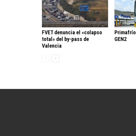
FVET denuncia el «colapso
Primafrí
total» del by-pass de
GEN2
Valencia