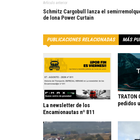
Artículo anterior
Schmitz Cargobull lanza el semirremolqu
de lona Power Curtain
PUBLICACIONES RELACIONADAS
MÁS PU
TRATON G
pedidos 
La newsletter de los
Encamionautas nº 811