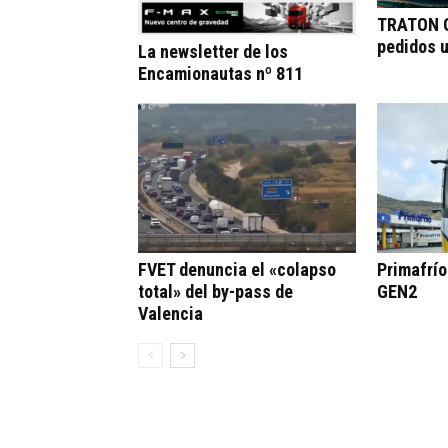
TRATON G
pedidos 
La newsletter de los
Encamionautas nº 811
FVET denuncia el «colapso
Primafrí
total» del by-pass de
GEN2
Valencia