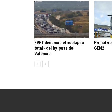
FVET denuncia el «colapso
Primafrí
total» del by-pass de
GEN2
Valencia