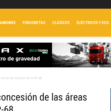
AMIONES
FURGONETAS
CLÁSICOS
ELÉCTRICOS Y ECO
 áreas de servicio de la AP-68
concesión de las áreas
P-68