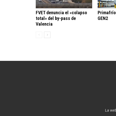
FVET denuncia el «colapso
Primafrí
total» del by-pass de
GEN2
Valencia
La web