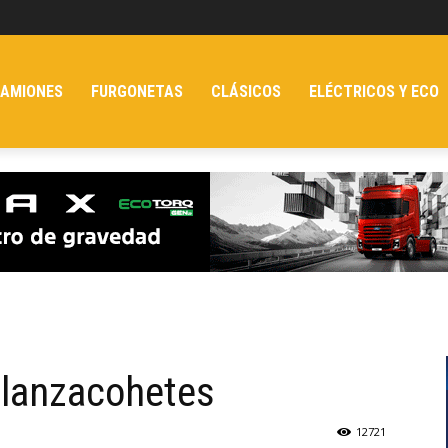
AMIONES
FURGONETAS
CLÁSICOS
ELÉCTRICOS Y ECO
I lanzacohetes
12721