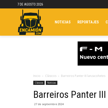
7 DE AGOSTO 2026
NOTICIAS
REPORTAJES
C
Inicio
Clásicos
Barreiros Panter III lanzacohetes
Clásicos
Noticias
Barreiros Panter II
27 de septiembre 2024