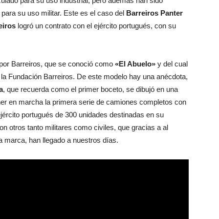
culado para su uso industrial, pero además han sido
para su uso militar. Este es el caso del
Barreiros Panter
eiros
logró un contrato con el ejército portugués, con su
por Barreiros, que se conoció como
«El Abuelo»
y del cual
e la Fundación Barreiros. De este modelo hay una anécdota,
a
, que recuerda como el primer boceto, se dibujó en una
oner en marcha la primera serie de camiones completos con
ejército portugués de 300 unidades destinadas en su
n otros tanto militares como civiles, que gracias a al
 marca, han llegado a nuestros días.