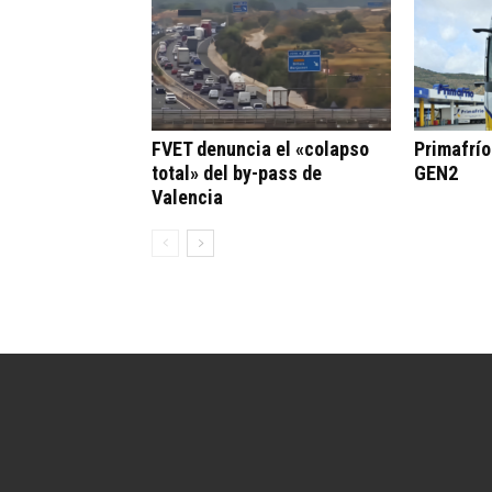
FVET denuncia el «colapso
Primafrí
total» del by-pass de
GEN2
Valencia