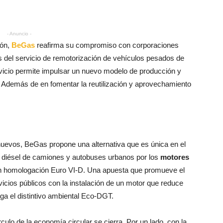
- Anuncio -
ión,
BeGas
reafirma su compromiso con corporaciones
s del servicio de remotorización de vehículos pesados de
rvicio permite impulsar un nuevo modelo de producción y
 Además de en fomentar la reutilización y aprovechamiento
uevos, BeGas propone una alternativa que es única en el
s diésel de camiones y autobuses urbanos por los
motores
n homologación Euro VI-D. Una apuesta que promueve el
icios públicos con la instalación de un motor que reduce
ga el distintivo ambiental Eco-DGT.
rculo de la economía circular se cierra. Por un lado, con la