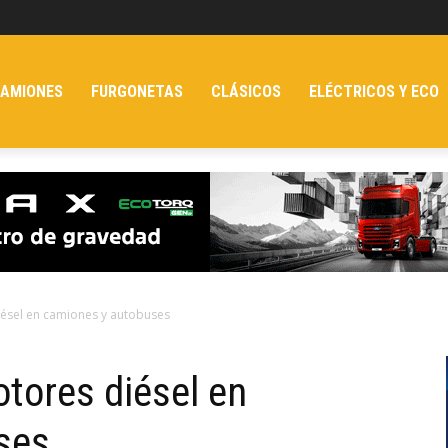
AMIONES
FURGONETAS
CLÁSICOS
ELÉCTRICOS Y ECO
iésel en camiones y autobuses
tores diésel en
ses