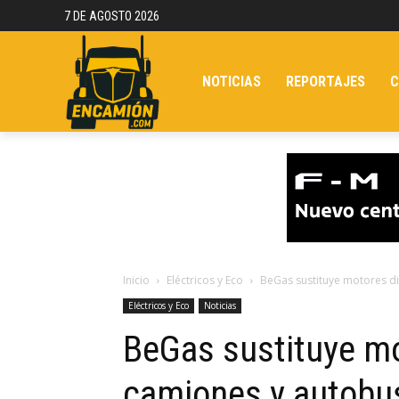
7 DE AGOSTO 2026
NOTICIAS
REPORTAJES
C
Inicio
Eléctricos y Eco
BeGas sustituye motores d
Eléctricos y Eco
Noticias
BeGas sustituye mo
camiones y autobu