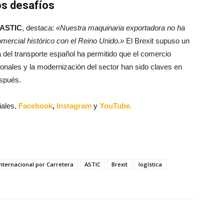
os desafíos
e ASTIC
, destaca:
«Nuestra maquinaria exportadora no ha
mercial histórico con el Reino Unido.»
El Brexit supuso un
cia del transporte español ha permitido que el comercio
sionales y la modernización del sector han sido claves en
espués.
iales,
Facebook
,
Instagram
y
YouTube.
nternacional por Carretera
ASTIC
Brexit
logística