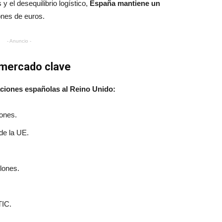
y el desequilibrio logístico,
España mantiene un
ones de euros.
- Anuncio -
 mercado clave
aciones españolas al Reino Unido:
iones.
 de la UE.
lones.
TIC.