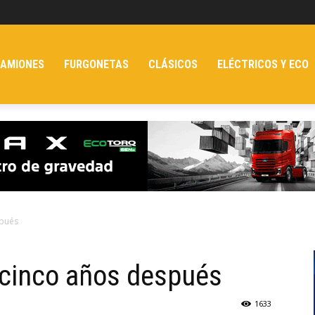
AMIONES
FURGONETAS
CLÁSICOS
ELÉCTRICOS Y ECO
spués
e cinco años después
1633