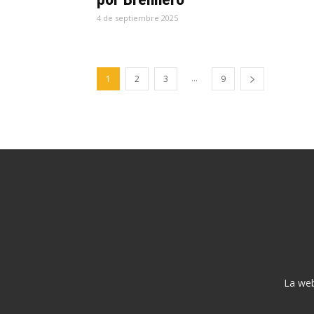
4 de septiembre 2025
...
1
2
3
9
La web