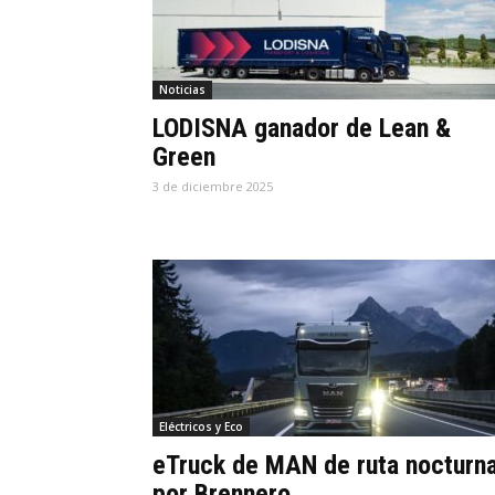
Noticias
LODISNA ganador de Lean &
Green
3 de diciembre 2025
Eléctricos y Eco
eTruck de MAN de ruta nocturn
por Brennero