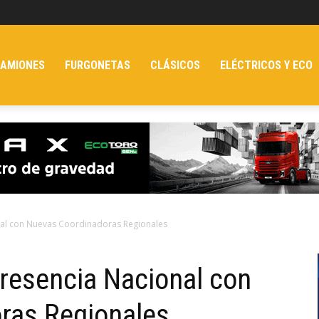
AMIONES
FURGONETAS
CLÁSICOS
ELÉCTRICOS Y ECO
nal con Nuevas Coordinadoras Regionales
resencia Nacional con
ras Regionales