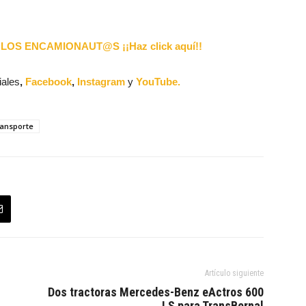
LOS ENCAMIONAUT@S ¡¡Haz click aquí!!
iales
,
Facebook
,
Instagram
y
YouTube.
ransporte
Artículo siguiente
Dos tractoras Mercedes-Benz eActros 600
LS para TransBernal