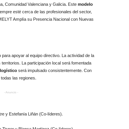
ña, Comunidad Valenciana y Galicia. Este
modelo
empre esté cerca de las profesionales del sector,
. MELYT Amplía su Presencia Nacional con Nuevas
para apoyar al equipo directivo. La actividad de la
erritorios. La participación local será fomentada
logístico
será impulsado consistentemente. Con
 todas las regiones.
- Anuncio -
re y Estefanía Liñán (Co-líderes).
 Tisner y Blanca Martínez (Co-líderes).