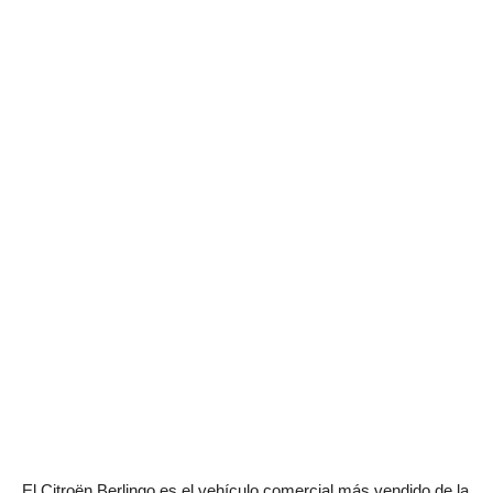
El Citroën Berlingo es el vehículo comercial más vendido de la