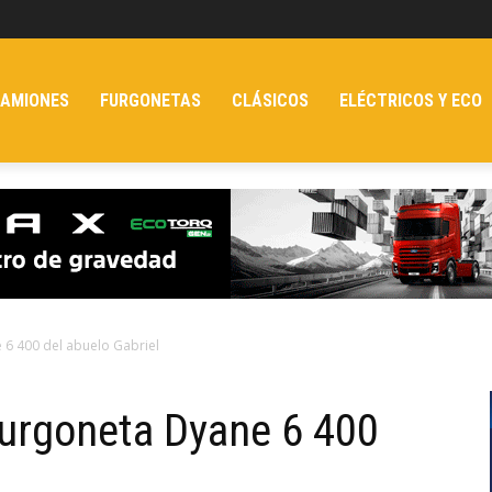
AMIONES
FURGONETAS
CLÁSICOS
ELÉCTRICOS Y ECO
e 6 400 del abuelo Gabriel
 furgoneta Dyane 6 400