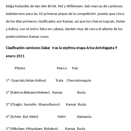
belga-holandés de Van den Brink, Hol y Willemsen. Seis marcas de camiones
todoterreno para las 10 primeras plazas de la competición, puesto que cinco
de los diez primeros clasificados son Kamaz, así que los checos Loprais, Holan
y Kalina, con el único Tatra en cabeza, sienten muy de cerca el aliento de los
poderosísimos Kamaz rusos.
Clasificación camiones Dakar
tras la séptima etapa Arica-Antofagasta 9
enero 2011
Pilotos
Marca
País
1º- (Lopriais,Holan,Kalina)
Trata
Checoslovaquia
2º (Kabirov,Belyaev,Mokeev)
Kamaz
Rusia
3º (Chagin, Savostin, Shaysultanov
)
Kamaz
Rusia
4º (Echter, Ruf, Klein)
MAN
Alemania
5º (Nikolaev, Mizyukaev, Rybakov)
Kamaz
Rusia