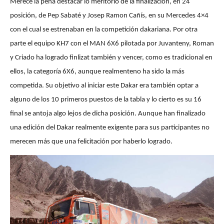
Merece la pena destacar lo meritorio de la finalización, en 24
posición, de Pep Sabaté y Josep Ramon Cañís, en su Mercedes 4×4
con el cual se estrenaban en la competición dakariana. Por otra
parte el equipo KH7 con el MAN 6X6 pilotada por Juvanteny, Roman
y Criado ha logrado finlizat también y vencer, como es tradicional en
ellos, la categoría 6X6, aunque realmenteno ha sido la más
competida. Su objetivo al iniciar este Dakar era también optar a
alguno de los 10 primeros puestos de la tabla y lo cierto es su 16
final se antoja algo lejos de dicha posición. Aunque han finalizado
una edición del Dakar realmente exigente para sus participantes no
merecen más que una felicitación por haberlo logrado.