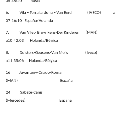
05:45:20
Rusia
6.
Vila – Torrallardona – Van Eerd
(IVECO)
a
07:16:10
España/Holanda
7.
Van Vliet- Bruynkens-Der Kinderen
(MAN)
a10:42:03
Holanda/Bélgica
8.
Duisters-Geusens-Van Melis
(Iveco)
a11:35:06
Holanda/Bélgica
16.
Juvanteny-Criado-Roman
(MAN)
España
24.
Sabaté-Cañís
(Mercedes)
España