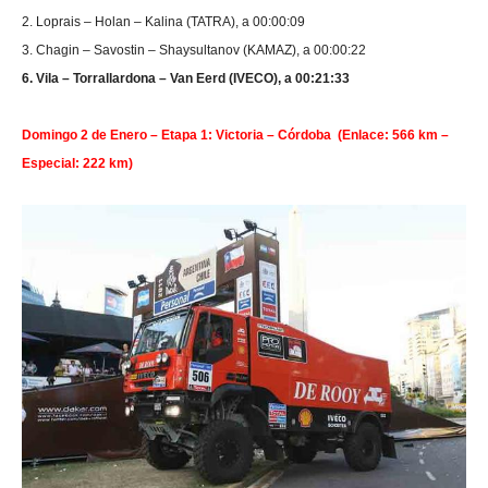
2. Loprais – Holan – Kalina (TATRA), a 00:00:09
3. Chagin – Savostin – Shaysultanov (KAMAZ), a 00:00:22
6. Vila – Torrallardona – Van Eerd (IVECO), a 00:21:33
Domingo 2 de Enero – Etapa 1: Victoria – Córdoba (Enlace: 566 km –
Especial: 222 km)