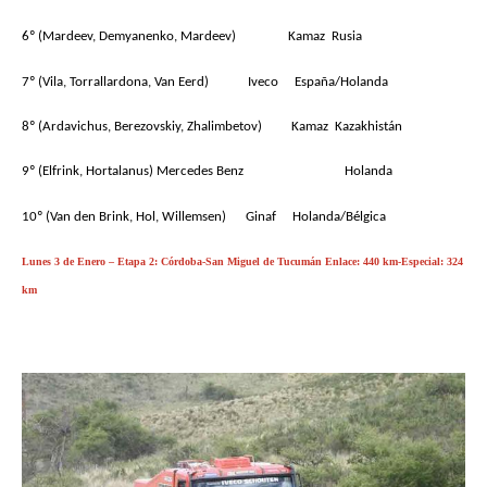
6º (Mardeev, Demyanenko, Mardeev)
Kamaz
Rusia
7º (Vila, Torrallardona, Van Eerd)
Iveco
España/Holanda
8º (Ardavichus, Berezovskiy, Zhalimbetov)
Kamaz
Kazakhistán
9º (Elfrink, Hortalanus)
Mercedes Benz
Holanda
10º (Van den Brink, Hol, Willemsen)
Ginaf
Holanda/Bélgica
Lunes 3 de Enero – Etapa 2: Córdoba-San Miguel de Tucumán
Enlace: 440 km-Especial: 324
km