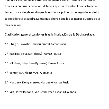
finalizaba en cuarta posición, debido a que un reventón les apartó de la
tercera posición, de modo que han sido los primeros perseguidores de la
todopoderosa escuadra Kamaz que ahora copa los primeros puestos de la
clasificación.
Clasificación general camiones tras la finalización de la Décima etapa:
1º (Chagin, Savostin, Shaysultanov) Kamaz Rusia
2º (Kabirov, Belyaev,Mokeev) Kamaz Rusia
3º (Nikolaev, MizyukaevRybakov) Kamaz Rusia
4º (Echter, Ruf, Klein) MAN Alemania
5º (Mardeev, Demyanenko, Mardeev) Kamaz Rusia
6º (Vila, Torrallardona, Van Eerd) Iveco España/Holanda