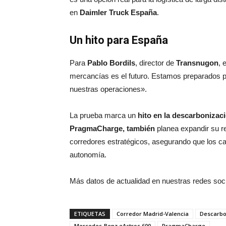
en
Daimler Truck España
.
Un hito para España
Para
Pablo Bordils
, director de
Transnugon
, 
mercancías es el futuro. Estamos preparados par
nuestras operaciones».
La prueba marca un
hito en la descarbonizac
PragmaCharge, también
planea expandir su r
corredores estratégicos, asegurando que los ca
autonomía.
Más datos de actualidad en nuestras redes soc
ETIQUETAS
Corredor Madrid-Valencia
Descarbo
Mercedes-Benz eActros 600
PragmaCharge