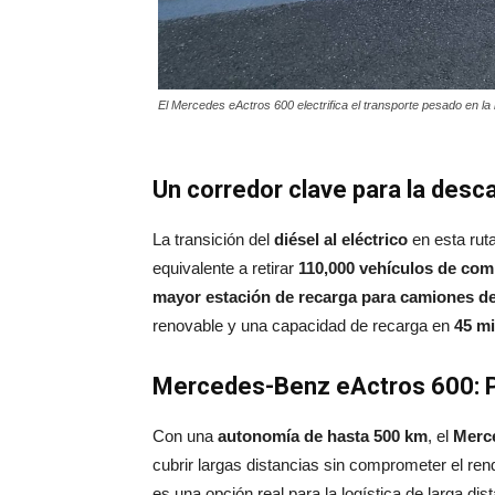
El Mercedes eActros 600 electrifica el transporte pesado en la 
Un corredor clave para la desc
La transición del
diésel al eléctrico
en esta rut
equivalente a retirar
110,000 vehículos de co
mayor estación de recarga para camiones d
renovable y una capacidad de recarga en
45 m
Mercedes-Benz eActros 600: Pi
Con una
autonomía de hasta 500 km
, el
Merc
cubrir largas distancias sin comprometer el ren
es una opción real para la logística de larga dis