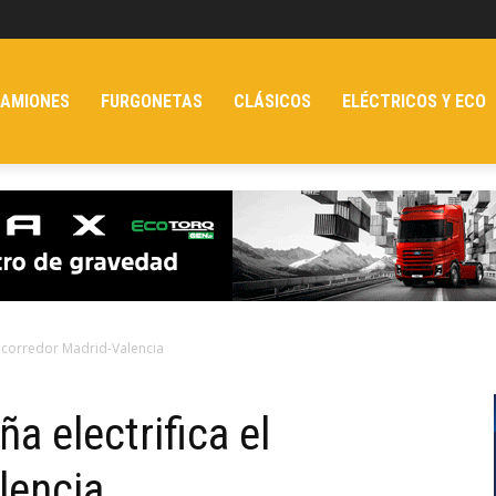
AMIONES
FURGONETAS
CLÁSICOS
ELÉCTRICOS Y ECO
l corredor Madrid-Valencia
a electrifica el
lencia