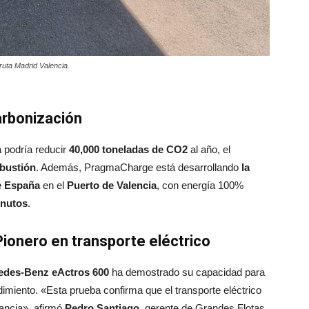
ruta Madrid Valencia.
arbonización
a podría reducir
40,000 toneladas de CO2
al año, el
mbustión
. Además, PragmaCharge está desarrollando
la
e España
en el
Puerto de Valencia
, con energía 100%
inutos
.
onero en transporte eléctrico
edes-Benz eActros 600
ha demostrado su capacidad para
dimiento. «Esta prueba confirma que el transporte eléctrico
tancia», afirmó
Pedro Santiago
, gerente de Grandes Flotas