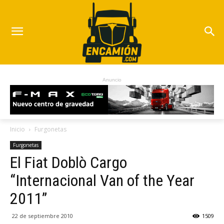
Anuncio
Inicio
Furgonetas
Furgonetas
El Fiat Doblò Cargo
“Internacional Van of the Year
2011”
22 de septiembre 2010
1509