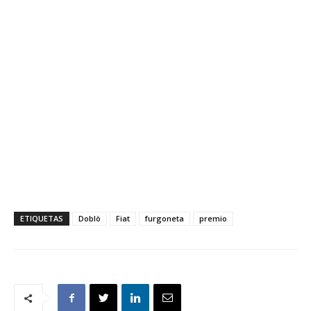
ETIQUETAS
Doblò
Fiat
furgoneta
premio