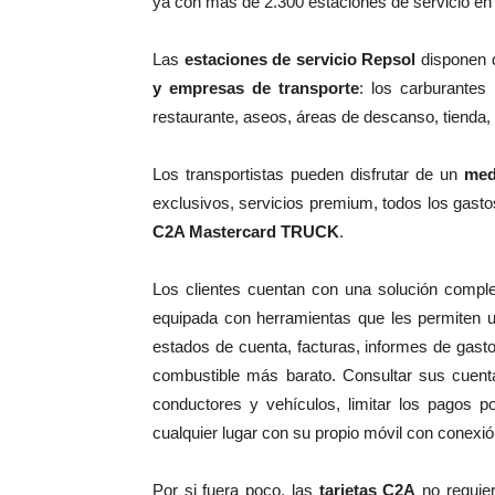
ya con más de 2.300 estaciones de servicio en
Las
estaciones de servicio Repsol
disponen 
y empresas de transporte
: los carburantes
restaurante, aseos, áreas de descanso, tienda, 
Los transportistas pueden disfrutar de un
med
exclusivos, servicios premium, todos los gasto
C2A Mastercard TRUCK
.
Los clientes cuentan con una solución comple
equipada con herramientas que les permiten u
estados de cuenta, facturas, informes de gasto
combustible más barato. Consultar sus cuent
conductores y vehículos, limitar los pagos 
cualquier lugar con su propio móvil con conexión
Por si fuera poco, las
tarjetas C2A
no requier