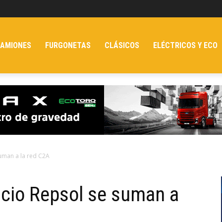
AMIONES
FURGONETAS
CLÁSICOS
ELÉCTRICOS Y ECO
suman a la red C2A
icio Repsol se suman a