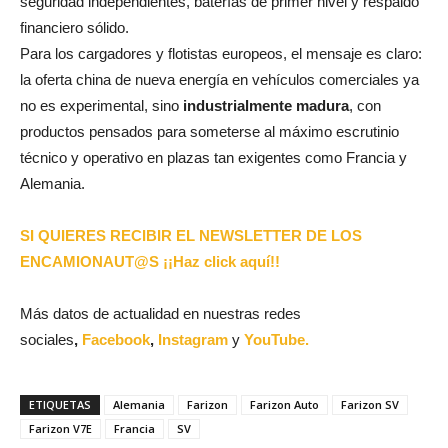
seguridad independientes, baterías de primer nivel y respaldo
financiero sólido.
Para los cargadores y flotistas europeos, el mensaje es claro:
la oferta china de nueva energía en vehículos comerciales ya
no es experimental, sino
industrialmente madura
, con
productos pensados para someterse al máximo escrutinio
técnico y operativo en plazas tan exigentes como Francia y
Alemania.
SI QUIERES RECIBIR EL NEWSLETTER DE LOS
ENCAMIONAUT@S ¡¡Haz click aquí!!
Más datos de actualidad en nuestras redes
sociales
,
Facebook
,
Instagram
y
YouTube.
ETIQUETAS
Alemania
Farizon
Farizon Auto
Farizon SV
Farizon V7E
Francia
SV