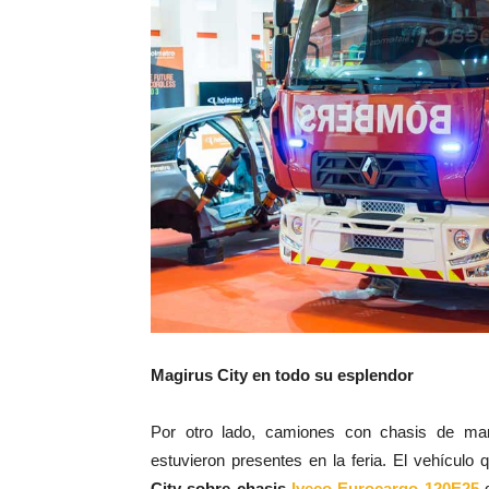
Magirus City en todo su esplendor
Por otro lado, camiones con chasis de m
estuvieron presentes en la feria. El vehícu
City sobre chasis
Iveco Eurocargo 120E25
d