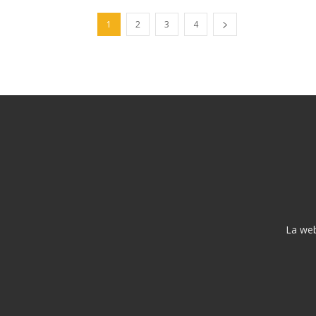
1
2
3
4
La web