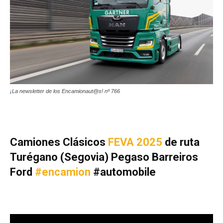
¡La newsletter de los Encamionaut@s! nº 766
Camiones Clásicos
FEVA 2025
de ruta
Turégano (Segovia) Pegaso Barreiros
Ford
#encamion
#automobile