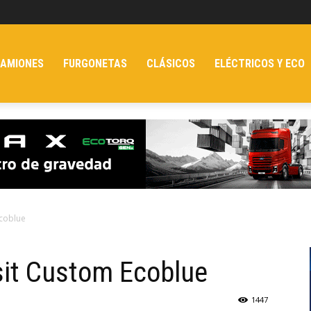
AMIONES
FURGONETAS
CLÁSICOS
ELÉCTRICOS Y ECO
Ecoblue
nsit Custom Ecoblue
1447