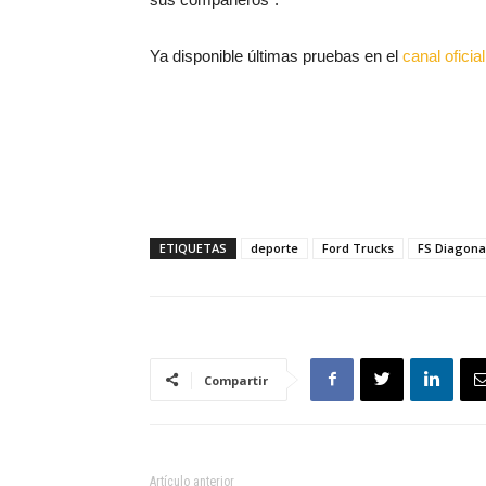
Ya disponible últimas pruebas en el
canal ofici
ETIQUETAS
deporte
Ford Trucks
FS Diagona
Compartir
Artículo anterior