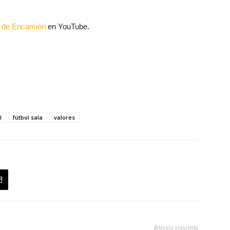
al de Encamión
en YouTube.
l
fútbol sala
valores
Artículo siguiente