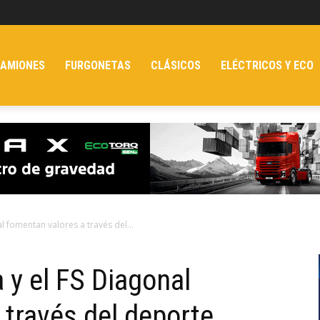
AMIONES
FURGONETAS
CLÁSICOS
ELÉCTRICOS Y ECO
l fomentan valores a través del...
 y el FS Diagonal
 través del deporte