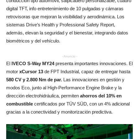
conducción tipo automóvil, salpicadero personalizable, cuadro
digital TFT, info entretenimiento de 10 pulgadas y cámaras
retrovisoras que mejoran la visibilidad y aerodinámica. Los
sistemas Drive’s Health y Professional Safety Report,
además, elevan la seguridad y el bienestar, integrando datos
biométricos y del vehículo.
- Anuncio -
El
IVECO S-Way MY24
presenta importantes innovaciones. El
motor
xCursor 13
de FPT Industrial, capaz de entregar hasta
580 CV y 2.800 Nm de par.
Las innovaciones en gestión y
modos Eco, junto al High-Performance Engine Brake y la
dirección electrohidráulica, permiten
ahorros del 10% en
combustible
certificados por TÜV SÜD, con un 4% adicional
gracias a la conectividad y monitorización predictiva.