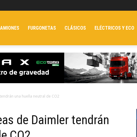
AMIONES
FURGONETAS
CLÁSICOS
ELÉCTRICOS Y ECO
tendrán una huella neutral de CO2
eas de Daimler tendrán
 de CO2