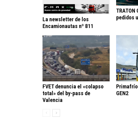
TRATON G
pedidos 
La newsletter de los
Encamionautas nº 811
FVET denuncia el «colapso
Primafrí
total» del by-pass de
GEN2
Valencia