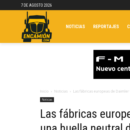
7 DE AGOSTO 2026
NOTICIAS
REPORTAJES
C
Inicio
Noticias
Las fábricas europeas de Daimler 
Noticias
Las fábricas europ
una huella neutral