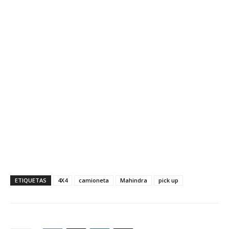
ETIQUETAS
4X4
camioneta
Mahindra
pick up