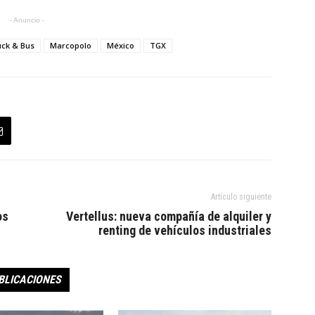
- Anuncio -
ck & Bus
Marcopolo
México
TGX
Artículo siguiente
os
Vertellus: nueva compañía de alquiler y
renting de vehículos industriales
BLICACIONES