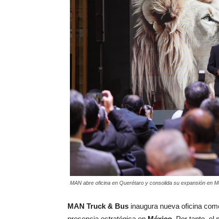
MAN abre oficina en Querétaro y consolida su expansión en M
MAN Truck & Bus
inaugura nueva oficina com
presencia estratégica en
México
. Por tanto, 