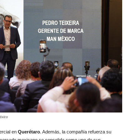
éxico
ercial en
Querétaro
. Además, la compañía refuerza su
el mercado mexicano se consolida como uno de sus