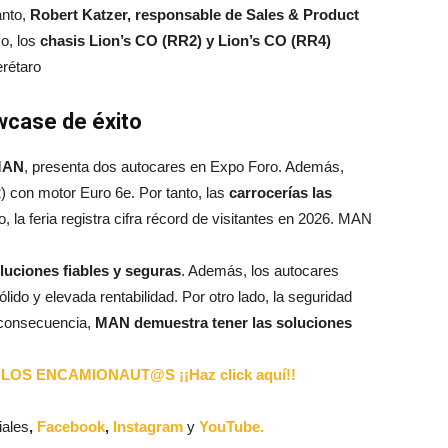
anto,
Robert Katzer, responsable de Sales & Product
mo, los
chasis
Lion’s CO (RR2) y Lion’s CO (RR4)
erétaro
wcase de éxito
MAN
, presenta dos autocares en Expo Foro. Además,
 con motor Euro 6e. Por tanto, las
carrocerías las
, la feria registra cifra récord de visitantes en 2026. MAN
uciones fiables y seguras
. Además, los autocares
ido y elevada rentabilidad. Por otro lado, la seguridad
 consecuencia,
MAN demuestra tener las soluciones
LOS ENCAMIONAUT@S ¡¡Haz click aquí!!
iales
,
Facebook
,
Instagram
y
YouTube.