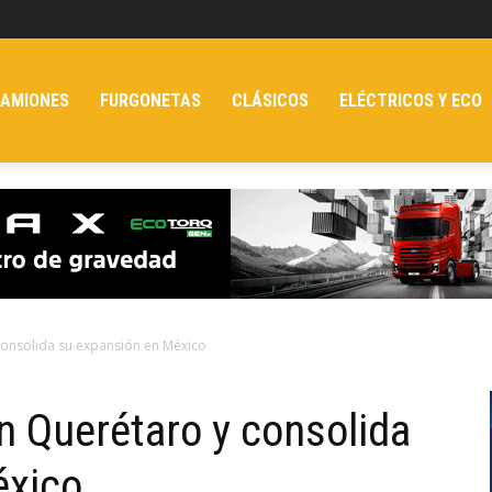
AMIONES
FURGONETAS
CLÁSICOS
ELÉCTRICOS Y ECO
consolida su expansión en México
n Querétaro y consolida
éxico