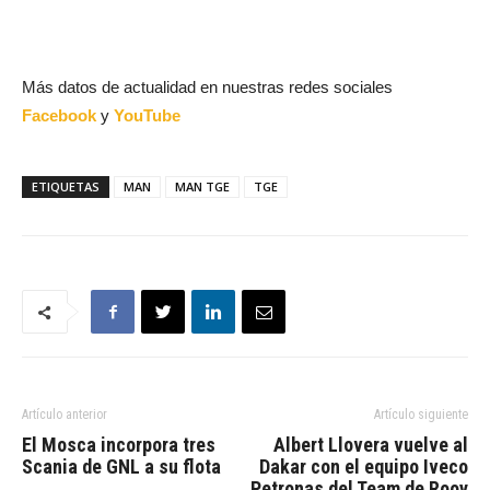
Más datos de actualidad en nuestras redes sociales
Facebook
y
YouTube
ETIQUETAS
MAN
MAN TGE
TGE
Artículo anterior
Artículo siguiente
El Mosca incorpora tres
Albert Llovera vuelve al
Scania de GNL a su flota
Dakar con el equipo Iveco
Petronas del Team de Rooy