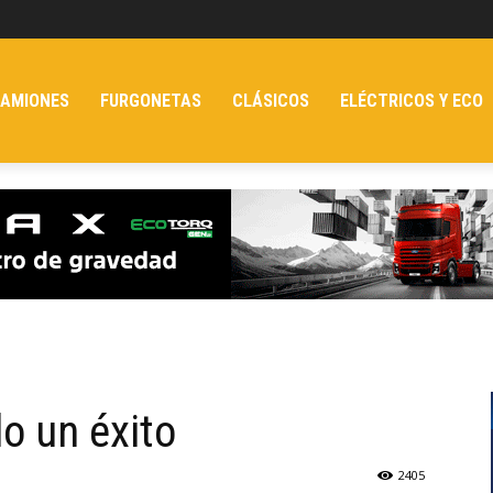
AMIONES
FURGONETAS
CLÁSICOS
ELÉCTRICOS Y ECO
o un éxito
2405