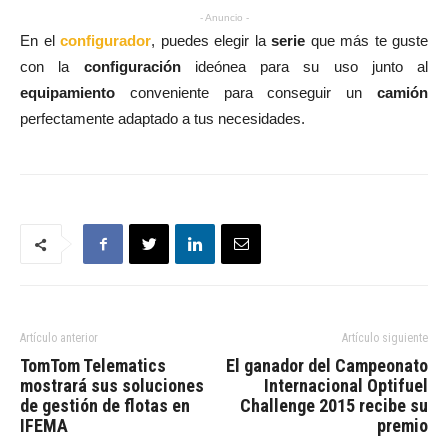
- Anuncio -
En el
configurador
, puedes elegir la
serie
que más te guste
con la
configuración
ideónea para su uso junto al
equipamiento
conveniente para conseguir un
camión
perfectamente adaptado a tus necesidades.
Artículo anterior
Artículo siguiente
TomTom Telematics
El ganador del Campeonato
mostrará sus soluciones
Internacional Optifuel
de gestión de flotas en
Challenge 2015 recibe su
IFEMA
premio