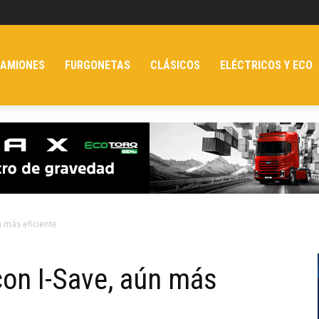
AMIONES
FURGONETAS
CLÁSICOS
ELÉCTRICOS Y ECO
n más eficiente
con I-Save, aún más