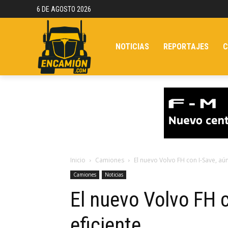
6 DE AGOSTO 2026
NOTICIAS
REPORTAJES
C
Inicio
Camiones
El nuevo Volvo FH con I-Save, aú
Camiones
Noticias
El nuevo Volvo FH 
eficiente