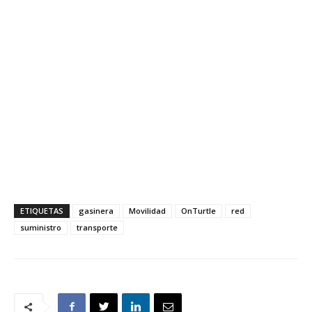
ETIQUETAS
gasinera
Movilidad
OnTurtle
red
suministro
transporte