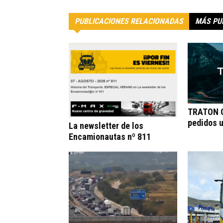
PUBLICACIONES RELACIONADAS
MÁS PU
TRATON G
pedidos 
La newsletter de los
Encamionautas nº 811