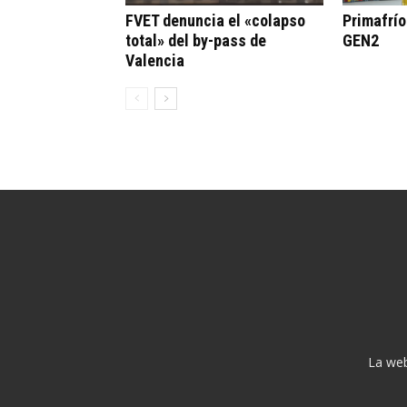
FVET denuncia el «colapso
Primafrí
total» del by-pass de
GEN2
Valencia
La web