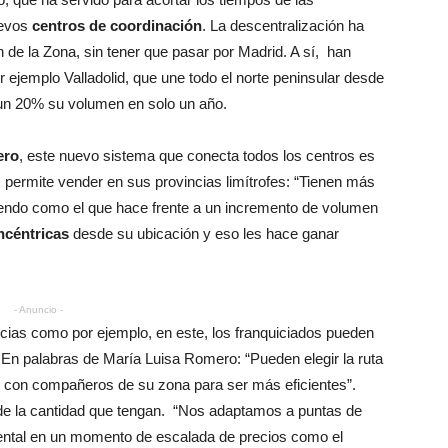
evos
centros de coordinación
. La descentralización ha
n de la Zona, sin tener que pasar por Madrid. A sí, han
r ejemplo Valladolid, que une todo el norte peninsular desde
un 20% su volumen en solo un año.
ero
, este nuevo sistema que conecta todos los centros es
 permite vender en sus provincias limítrofes: “Tienen más
eciendo como el que hace frente a un incremento de volumen
ncéntricas
desde su ubicación y eso les hace ganar
- Anuncio -
encias como por ejemplo, en este, los franquiciados pueden
. En palabras de María Luisa Romero: “Pueden elegir la ruta
e con compañeros de su zona para ser más eficientes”.
o de la cantidad que tengan. “Nos adaptamos a puntas de
ental en un momento de escalada de precios como el