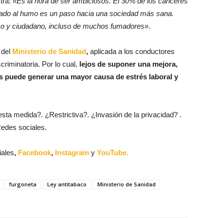
tra:
«Es la hora de ser ambiciosos. El 30% de los cánceres
nado al humo es un paso hacia una sociedad más sana.
ico y ciudadano, incluso de muchos fumadores»
.
 del
Ministerio de Sanidad
,
aplicada a los conductores
criminatoria. Por lo cual,
lejos de suponer una mejora,
s puede generar una mayor causa de estrés laboral y
sta medida?. ¿Restrictiva?. ¿Invasión de la privacidad? .
edes sociales.
iales
,
Facebook
,
Instagram
y
YouTube.
furgoneta
Ley antitabaco
Ministerio de Sanidad