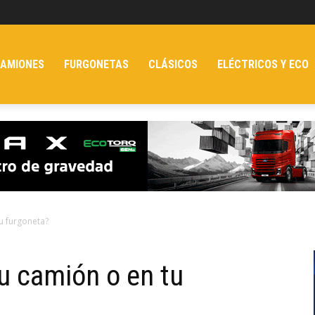
AMIONES
FURGONETAS
CLÁSICOS
ELÉCTRICOS Y ECO
u furgoneta?
u camión o en tu