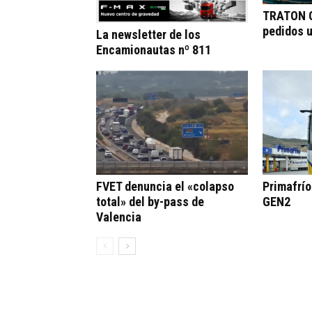
TRATON G
pedidos 
La newsletter de los
Encamionautas nº 811
FVET denuncia el «colapso
Primafrí
total» del by-pass de
GEN2
Valencia