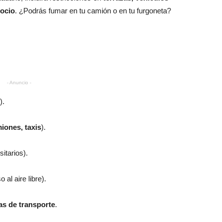
 ocio
. ¿Podrás fumar en tu camión o en tu furgoneta?
- Anuncio -
).
iones, taxis
).
itarios).
o al aire libre).
as de transporte
.