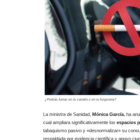
¿Podrás fumar en tu camión o en tu furgoneta?
La ministra de Sanidad,
Mónica García
, ha an
cual ampliara significativamente los
espacios p
tabaquismo pasivo y «desnormalizar» su consu
respaldada por evidencia científica y apoyo ciu