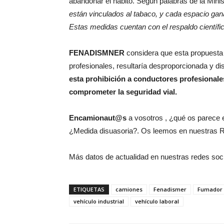
abandonar el hábito. Según palabras de la Minis
están vinculados al tabaco, y cada espacio ga
Estas medidas cuentan con el respaldo científ
FENADISMNER
considera que esta propuesta
profesionales, resultaría desproporcionada y dis
esta prohibición a conductores profesionale
comprometer la seguridad vial.
Encamionaut@s
a vosotros , ¿qué os parece e
¿Medida disuasoria?. Os leemos en nuestras R
Más datos de actualidad en nuestras redes soc
ETIQUETAS
camiones
Fenadismer
Fumador
vehículo industrial
vehículo laboral