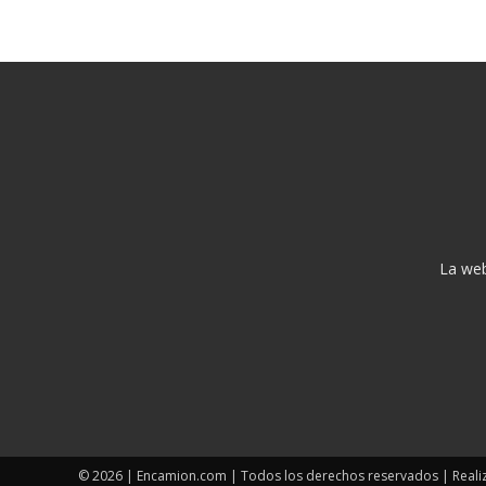
La web
© 2026 | Encamion.com | Todos los derechos reservados | Reali