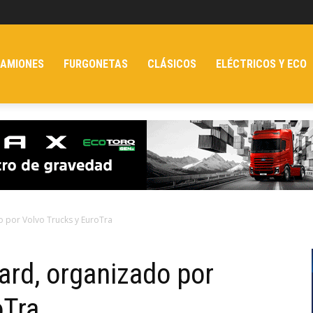
AMIONES
FURGONETAS
CLÁSICOS
ELÉCTRICOS Y ECO
 por Volvo Trucks y EuroTra
rd, organizado por
oTra