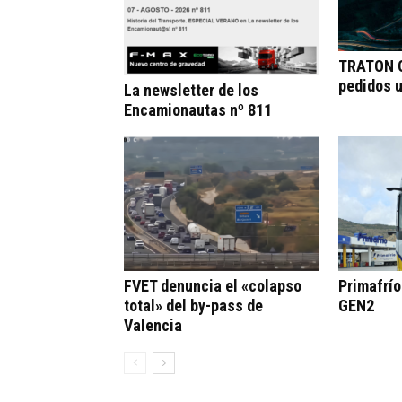
TRATON G
pedidos 
La newsletter de los
Encamionautas nº 811
FVET denuncia el «colapso
Primafrí
total» del by-pass de
GEN2
Valencia