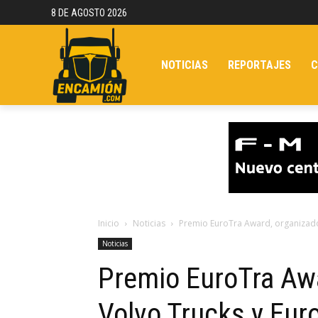
8 DE AGOSTO 2026
NOTICIAS
REPORTAJES
C
Inicio
Noticias
Premio EuroTra Award, organizado
Noticias
Premio EuroTra Awa
Volvo Trucks y Eur