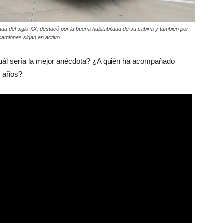
da del siglo XX, destacó por la buena habitabilidad de su cabina y también por
camiones sigan en activo.
uál sería la mejor anécdota? ¿A quién ha acompañado
s años?