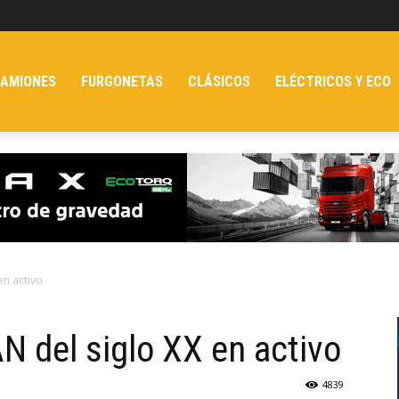
AMIONES
FURGONETAS
CLÁSICOS
ELÉCTRICOS Y ECO
en activo
N del siglo XX en activo
4839