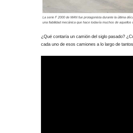
La serie F 2000 de MAN fue protagonista durante la última déca
una fiabilidad mecánica que hace todavía muchos de aquellos 
¿Qué contaría un camión del siglo pasado? ¿C
cada uno de esos camiones a lo largo de tanto