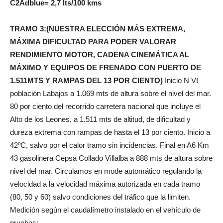
C2Adblue= 2,7 lts/100 kms
TRAMO 3:(NUESTRA ELECCIÓN MÁS EXTREMA,
MÁXIMA DIFICULTAD PARA PODER VALORAR
RENDIMIENTO MOTOR, CADENA CINEMÁTICA AL
MÁXIMO Y EQUIPOS DE FRENADO CON PUERTO DE
1.511MTS Y RAMPAS DEL 13 POR CIENTO)
Inicio N VI
población Labajos a 1.069 mts de altura sobre el nivel del mar.
80 por ciento del recorrido carretera nacional que incluye el
Alto de los Leones, a 1.511 mts de altitud, de dificultad y
dureza extrema con rampas de hasta el 13 por ciento. Inicio a
42ºC, salvo por el calor tramo sin incidencias. Final en A6 Km
43 gasolinera Cepsa Collado Villalba a 888 mts de altura sobre
nivel del mar. Circulamos en mode automático regulando la
velocidad a la velocidad máxima autorizada en cada tramo
(80, 50 y 60) salvo condiciones del tráfico que la limiten.
Medición según el caudalímetro instalado en el vehículo de
pruebas: