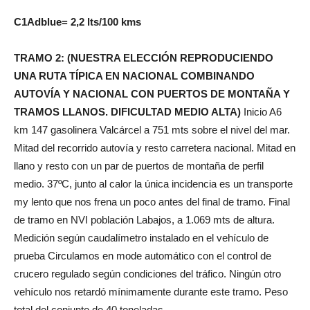
C1Adblue= 2,2 lts/100 kms
TRAMO 2: (NUESTRA ELECCIÓN REPRODUCIENDO
UNA RUTA TÍPICA EN NACIONAL COMBINANDO
AUTOVÍA Y NACIONAL CON PUERTOS DE MONTAÑA Y
TRAMOS LLANOS. DIFICULTAD MEDIO ALTA)
Inicio A6
km 147 gasolinera Valcárcel a 751 mts sobre el nivel del mar.
Mitad del recorrido autovía y resto carretera nacional. Mitad en
llano y resto con un par de puertos de montaña de perfil
medio. 37ºC, junto al calor la única incidencia es un transporte
my lento que nos frena un poco antes del final de tramo. Final
de tramo en NVI población Labajos, a 1.069 mts de altura.
Medición según caudalímetro instalado en el vehículo de
prueba Circulamos en mode automático con el control de
crucero regulado según condiciones del tráfico. Ningún otro
vehículo nos retardó mínimamente durante este tramo. Peso
total del conjunto de 40 toneladas.