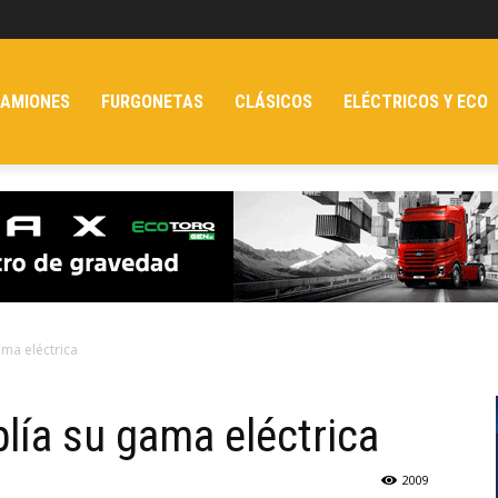
AMIONES
FURGONETAS
CLÁSICOS
ELÉCTRICOS Y ECO
ama eléctrica
lía su gama eléctrica
2009