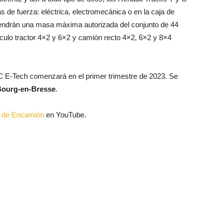
 de fuerza: eléctrica, electromecánica o en la caja de
endrán una masa máxima autorizada del conjunto de 44
ículo tractor 4×2 y 6×2 y camión recto 4×2, 6×2 y 8×4
 C E-Tech comenzará en el primer trimestre de 2023. Se
 Bourg-en-Bresse
.
al de Encamión
en YouTube.