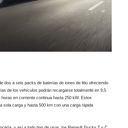
 dos a seis packs de baterías de iones de litio ofreciendo
ías de los vehículos podrán recargarse totalmente en 9,5
5 horas en corriente continua hasta 250 kW. Estos
a sola carga y hasta 500 km con una carga rápida
rocería, y así a todo tipo de usos, los Renault Trucks T y C